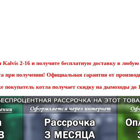
л Kalvis 2-16 и получите бесплатную доставку в любу
а при получении! Официальная гарантия от производ
е покупатель котла получает скидку на дымоходы до 