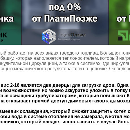
орый работает на всех видах твердого топлива. Большая то
башку, которая наполняется теплоносителем, который нагре
ринудительной циркуляцией, а также в системах, где цирку
ощью механического регулятора тяги на цепочке. Он подсое
вис 2-16
является две дверцы для загрузки дров. Одна 
ми возможностями их можно аккуратно уложить в топку
торые оснащены турбулизаторами, которые повышают К
Она открывает прямой доступ дымовых газов к дымохо
змеевик охлаждения, который сможет защитить котел о
 чтобы вода в системе отопления не замерзла, в котел
лосников, который следует использовать в случае бол