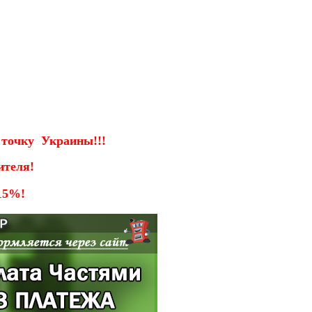
ю точку Украины!!!
ителя!
15%!