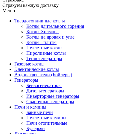
Страхуем каждую доставку
Меню
Твердотопливные котлы
Котлы длительного горения
Котлы Холмова
Котлы на дровах и угле
Котлы - плиты
Пеллетные котлы
Пиролизные котлы
Теплогенераторы
Газовые котлы
Электрические котлы
Водонагреватели (Бойлеры)
Генераторы
Бензогенераторы
Дизельгенераторы
Инверторные генераторы
Сварочные генераторы
Печи и камины
Банные печи
Пеллетные камины
Печи отопительные
Булерьян
Дымоходы