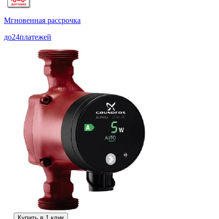
Мгновенная рассрочка
до
24
платежей
Купить в 1 клик