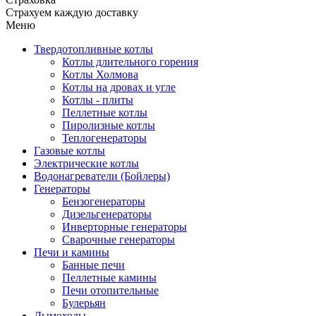
Страхуем каждую доставку
Меню
Твердотопливные котлы
Котлы длительного горения
Котлы Холмова
Котлы на дровах и угле
Котлы - плиты
Пеллетные котлы
Пиролизные котлы
Теплогенераторы
Газовые котлы
Электрические котлы
Водонагреватели (Бойлеры)
Генераторы
Бензогенераторы
Дизельгенераторы
Инверторные генераторы
Сварочные генераторы
Печи и камины
Банные печи
Пеллетные камины
Печи отопительные
Булерьян
Дымоходы