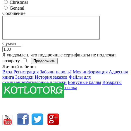
Christmas
General
Сообщение
Сумма
Я уведомлен, что подарочные сертификаты не подлежат
возврату.
Личный кабинет
Вход
Регистрация
Забыли пароль?
Моя информация
Адресная
книга
Закладки
История заказов
Файлы для
скачивания
Регулярные платежи
Бонусные баллы
Возвраты
История транзакций
E-Mail рассылка