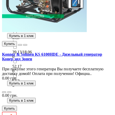
27,8/13,5
0
28,2
0
Купить в 1 клик
29,3
0
Купить
39,13/18,06
Konner & Sohnen KS 6100HDE - Дизельный генератор
0
Конер энд Зонен
52,17
При покупке этого генератора Вы получаете бесплатную
0
доставку домой! Оплата при получении! Официа..
0.00 грн.
52,2
Купить в 1 клик
0
0.00 грн.
Купить в 1 клик
Купить