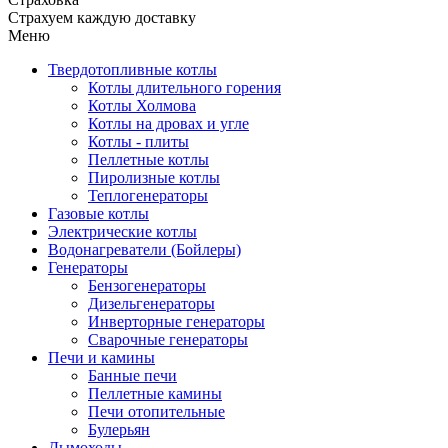
Страхуем каждую доставку
Меню
Твердотопливные котлы
Котлы длительного горения
Котлы Холмова
Котлы на дровах и угле
Котлы - плиты
Пеллетные котлы
Пиролизные котлы
Теплогенераторы
Газовые котлы
Электрические котлы
Водонагреватели (Бойлеры)
Генераторы
Бензогенераторы
Дизельгенераторы
Инверторные генераторы
Сварочные генераторы
Печи и камины
Банные печи
Пеллетные камины
Печи отопительные
Булерьян
Дымоходы