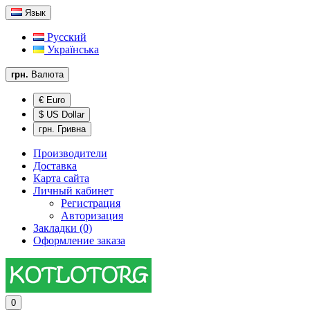
Язык
Русский
Українська
грн.
Валюта
€ Euro
$ US Dollar
грн. Гривна
Производители
Доставка
Карта сайта
Личный кабинет
Регистрация
Авторизация
Закладки (0)
Оформление заказа
0