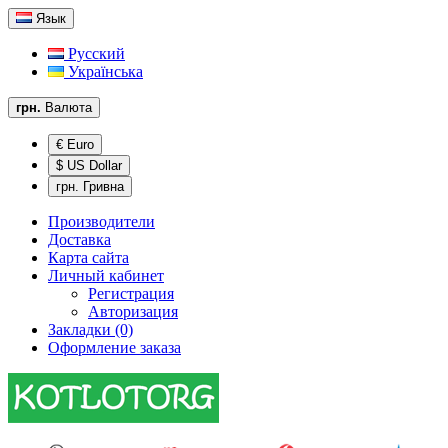
Язык
Русский
Українська
грн.
Валюта
€ Euro
$ US Dollar
грн. Гривна
Производители
Доставка
Карта сайта
Личный кабинет
Регистрация
Авторизация
Закладки (0)
Оформление заказа