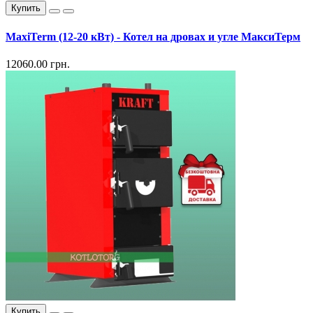
Купить
MaxiTerm (12-20 кВт) - Котел на дровах и угле МаксиТерм
12060.00 грн.
Купить