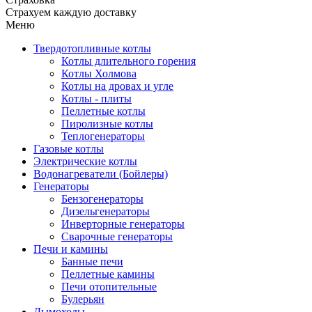
Страхуем каждую доставку
Меню
Твердотопливные котлы
Котлы длительного горения
Котлы Холмова
Котлы на дровах и угле
Котлы - плиты
Пеллетные котлы
Пиролизные котлы
Теплогенераторы
Газовые котлы
Электрические котлы
Водонагреватели (Бойлеры)
Генераторы
Бензогенераторы
Дизельгенераторы
Инверторные генераторы
Сварочные генераторы
Печи и камины
Банные печи
Пеллетные камины
Печи отопительные
Булерьян
Дымоходы