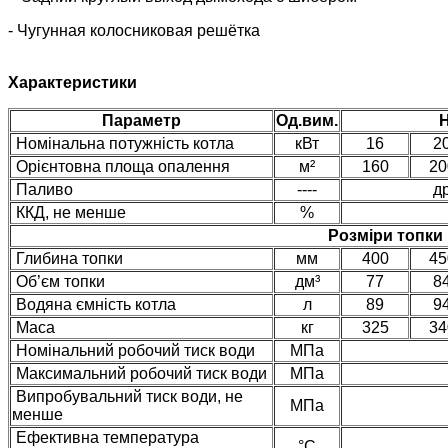
- Чугунная колосниковая решётка
Характеристики
Параметр
Од.вим.
Н
Номінальна потужність котла
кВт
16
2
Орієнтовна площа опалення
м²
160
20
Паливо
----
д
ККД, не менше
%
Розміри топки
Глибина топки
мм
400
45
Об’єм топки
дм³
77
8
Водяна ємність котла
л
89
9
Маса
кг
325
34
Номінальний робочий тиск води
МПа
Максимальний робочий тиск води
МПа
Випробувальний тиск води, не
МПа
менше
Ефективна температура
°С