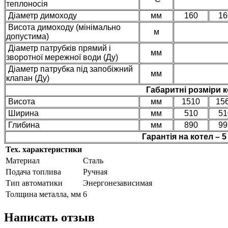
теплоносія
Діаметр димоходу
мм
160
16
Висота димоходу (мінімально
м
допустима)
Діаметр патрубків прямий і
мм
зворотної мережної води (Ду)
Діаметр патрубка під запобіжний
мм
клапан (Ду)
Габаритні розміри 
Висота
мм
1510
15
Ширина
мм
510
51
Глибина
мм
890
99
Гарантія на котел – 5
Тех. характеристики
Материал
Сталь
Подача топлива
Ручная
Тип автоматики
Энергонезависимая
Толщина металла, мм
6
Написать отзыв