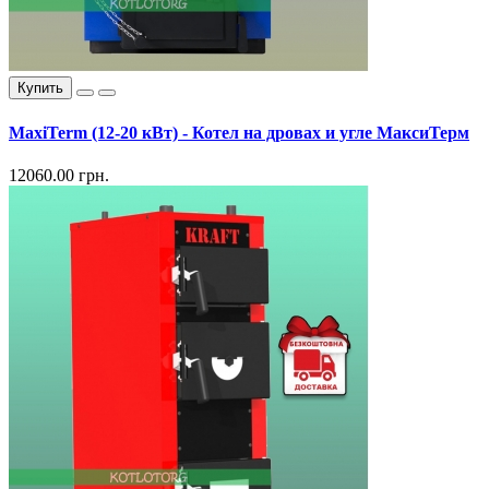
Купить
MaxiTerm (12-20 кВт) - Котел на дровах и угле МаксиТерм
12060.00 грн.