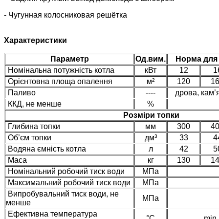
- Чугунная колосниковая решётка
Характеристики
Параметр
Од.вим.
Норма для 
Номінальна потужність котла
кВт
12
1
Орієнтовна площа опалення
м²
120
1
Паливо
----
дрова, кам’
ККД, не менше
%
Розміри топки
Глибина топки
мм
300
4
Об’єм топки
дм³
33
4
Водяна ємність котла
л
42
5
Маса
кг
130
1
Номінальний робочий тиск води
МПа
Максимальний робочий тиск води
МПа
Випробувальний тиск води, не
МПа
менше
Ефективна температура
°С
min 