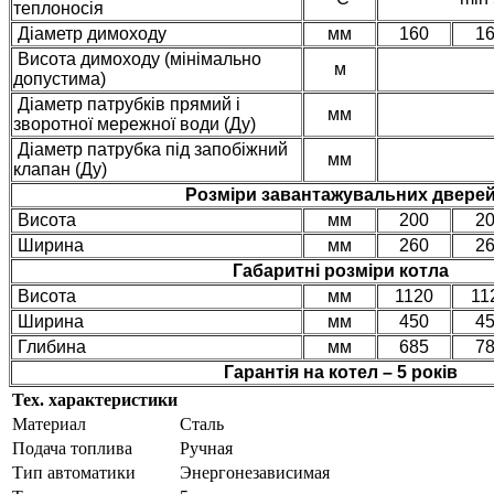
теплоносія
Діаметр димоходу
мм
160
1
Висота димоходу (мінімально
м
допустима)
Діаметр патрубків прямий і
мм
зворотної мережної води (Ду)
Діаметр патрубка під запобіжний
мм
клапан (Ду)
Розміри завантажувальних двере
Висота
мм
200
2
Ширина
мм
260
2
Габаритні розміри котла
Висота
мм
1120
11
Ширина
мм
450
4
Глибина
мм
685
7
Гарантія на котел – 5 років
Тех. характеристики
Материал
Сталь
Подача топлива
Ручная
Тип автоматики
Энергонезависимая