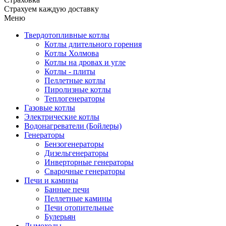
Страхуем каждую доставку
Меню
Твердотопливные котлы
Котлы длительного горения
Котлы Холмова
Котлы на дровах и угле
Котлы - плиты
Пеллетные котлы
Пиролизные котлы
Теплогенераторы
Газовые котлы
Электрические котлы
Водонагреватели (Бойлеры)
Генераторы
Бензогенераторы
Дизельгенераторы
Инверторные генераторы
Сварочные генераторы
Печи и камины
Банные печи
Пеллетные камины
Печи отопительные
Булерьян
Дымоходы