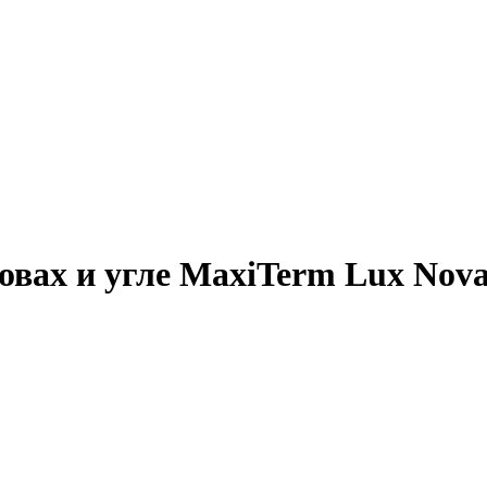
овах и угле MaxiTerm Lux Nov