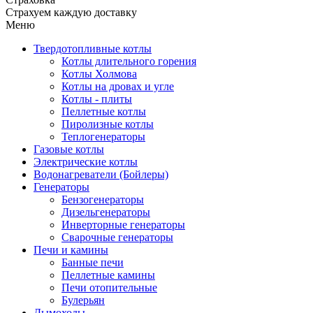
Страхуем каждую доставку
Меню
Твердотопливные котлы
Котлы длительного горения
Котлы Холмова
Котлы на дровах и угле
Котлы - плиты
Пеллетные котлы
Пиролизные котлы
Теплогенераторы
Газовые котлы
Электрические котлы
Водонагреватели (Бойлеры)
Генераторы
Бензогенераторы
Дизельгенераторы
Инверторные генераторы
Сварочные генераторы
Печи и камины
Банные печи
Пеллетные камины
Печи отопительные
Булерьян
Дымоходы