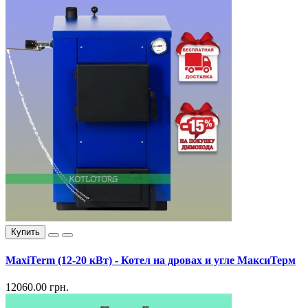
Купить
MaxiTerm (12-20 кВт) - Котел на дровах и угле МаксиТерм
12060.00 грн.