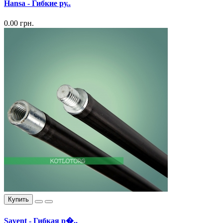
Hansa - Гибкие ру..
0.00 грн.
Купить
Savent - Гибкая р�..