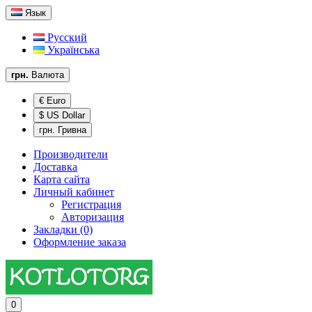
Язык
Русский
Українська
грн.
Валюта
€ Euro
$ US Dollar
грн. Гривна
Производители
Доставка
Карта сайта
Личный кабинет
Регистрация
Авторизация
Закладки (0)
Оформление заказа
0