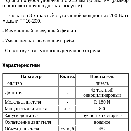
- Длина полуоси увеличена с 215 мм до 280 мм (размер
от крышки полуоси до края полуоси)
- Генератор 3-х фазный с указанной мощностью 200 Ватт
модели FF16-200,
- Измененный воздушный фильтр,
- Уменьшенная выхлопная труба,
- Отсутствует возможность регулировки руля
Характеристики :
Параметр
Ед.изм.
Показатель
Топливо
-
дизель
4х тактный
Двигатель
-
одноцилиндровый
Модель двигателя
-
R 180 N
Мощность двигателя
л.с.
8,0
Запуск двигателя
-
ручной кик стартер
Охлаждение двигателя
-
водяное
Объем двигателя
см.куб
452