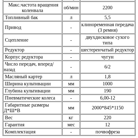
Макс.частота вращения
об/мин
2200
коленвала
Топливный бак
л
5,5
клиноременная передача
Привод
-
(3 ремня)
двухдисковое сухого
Сцепление
-
типа
Редуктор
-
шестеренчатый редуктор
Корпус редуктора
-
чугун
Число передач, вперед/
-
6/2
назад
Масляный картер
л
1,8
Ширина культивации
мм
1000
Глубина культивации
мм
190
Пневматические колеса
-
6,00-12
Габаритные размеры
мм
2000*845*1150
Д*Ш*В
Вес
кг
220
Гарантия
мес
12
Комплектация
-
почвофреза