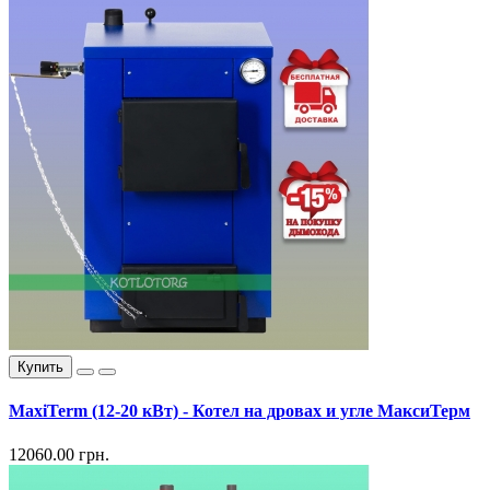
Купить
MaxiTerm (12-20 кВт) - Котел на дровах и угле МаксиТерм
12060.00 грн.