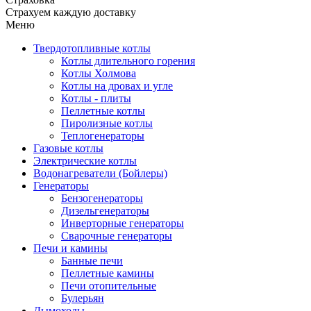
Страхуем каждую доставку
Меню
Твердотопливные котлы
Котлы длительного горения
Котлы Холмова
Котлы на дровах и угле
Котлы - плиты
Пеллетные котлы
Пиролизные котлы
Теплогенераторы
Газовые котлы
Электрические котлы
Водонагреватели (Бойлеры)
Генераторы
Бензогенераторы
Дизельгенераторы
Инверторные генераторы
Сварочные генераторы
Печи и камины
Банные печи
Пеллетные камины
Печи отопительные
Булерьян
Дымоходы