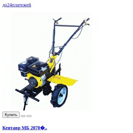
до
24
платежей
Купить
Кентавр МБ 2070�..