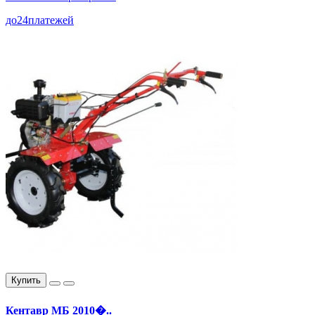
до
24
платежей
Купить
Кентавр МБ 2010�..