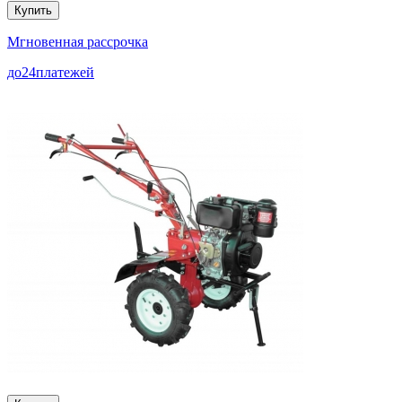
Купить
Мгновенная рассрочка
до
24
платежей