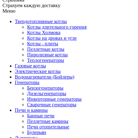
Страхуем каждую доставку
Меню
Твердотопливные котлы
Котлы длительного горения
Котлы Холмова
Котлы на дровах и угле
Котлы - плиты
Пеллетные котлы
Пиролизные котлы
Теплогенераторы
Газовые котлы
Электрические котлы
Водонагреватели (Бойлеры)
Генераторы
Бензогенераторы
Дизельгенераторы
Инверторные генераторы
Сварочные генераторы
Печи и камины
Банные печи
Пеллетные камины
Печи отопительные
Булерьян
Дымоходы