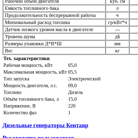
Рабочий объем двигателя
куб. см
Емкость топливного бака
л
Продолжительность беспрерывной работы
ч
Минимальный расход топлива
гр/кВт*ч
Датчик низкого уровня масла в двигателе
---
Уровень шума
дБ
Размеры упаковки Д*В*Ш
мм
Вес
кг
Тех. характеристики
Рабочая мощность, кВт
05,0
Максимальная мощность, кВт
05,5
Тип запуска
Электрический
Мощность двигателя, л.с.
09,0
Топливо
Дизель
Объём топливного бака, л
15,0
Напряжение, В
220
Количество фаз
1
Дизельные генераторы Кентавр
Руководство пользователя