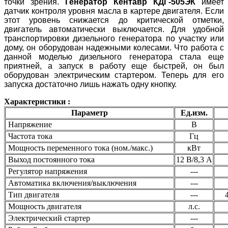
точки зрения.
Генератор Кентавр КДГ-505ЭК
имеет
датчик контроля уровня масла в картере двигателя. Если
этот уровень снижается до критической отметки,
двигатель автоматически выключается. Для удобной
транспортировки дизельного генератора по участку или
дому, он оборудован надежными колесами. Что работа с
данной моделью дизельного генератора стала еще
приятней, а запуск в работу еще быстрей, он был
оборудован электрическим стартером. Теперь для его
запуска достаточно лишь нажать одну кнопку.
Характеристики :
Параметр
Ед.изм.
Напряжение
В
Частота тока
Гц
Мощность переменного тока (ном./макс.)
кВт
Выход постоянного тока
12 В/8,3 А
Регулятор напряжения
---
Автоматика включения/выключения
---
Тип двигателя
---
Мощность двигателя
л.с.
Электрический стартер
---