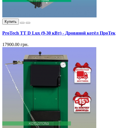
Купить
ProTech TT D Lux (9-30 кВт) - Дровяной котёл ПроТек
17900.00 грн.