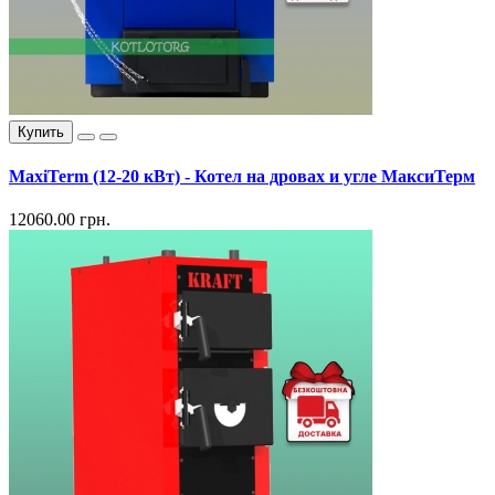
Купить
MaxiTerm (12-20 кВт) - Котел на дровах и угле МаксиТерм
12060.00 грн.