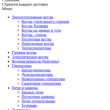
Страхуем каждую доставку
Меню
Твердотопливные котлы
Котлы длительного горения
Котлы Холмова
Котлы на дровах и угле
Котлы - плиты
Пеллетные котлы
Пиролизные котлы
Теплогенераторы
Газовые котлы
Электрические котлы
Водонагреватели (Бойлеры)
Генераторы
Бензогенераторы
Дизельгенераторы
Инверторные генераторы
Сварочные генераторы
Печи и камины
Банные печи
Пеллетные камины
Печи отопительные
Булерьян
Дымоходы