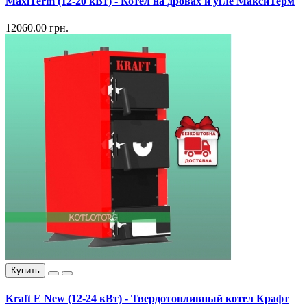
MaxiTerm (12-20 кВт) - Котел на дровах и угле МаксиТерм
12060.00 грн.
Купить
Kraft E New (12-24 кВт) - Твердотопливный котел Крафт