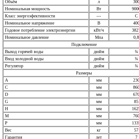
Объём
л
30
Номинальная мощность
Вт
900
Класс энергоэфективности
---
C
Номинальное напряжение
В
40
Годовое потребление электроэнергии
кВт/ч
382
Номинальное давление
Мпа
0,8
Подключение
Выход горячей воды
дюйм
¾
Вход холодной воды
дюйм
¾
Регулятор
дюйм
¾
Размеры
А
мм
23
C
мм
86
D
мм
67
G
мм
85
H
мм
162
M
мм
76
P
мм
133
Вес
кг
57
Гарантия
лет
7