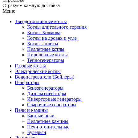
Страхуем каждую доставку
Меню
Твердотопливные котлы
Котлы длительного горения
Котлы Холмова
Котлы на дровах и угле
Котлы - плиты
Пеллетные котлы
Пиролизные котлы
Теплогенераторы
Газовые котлы
Электрические котлы
Водонагреватели (Бойлеры)
Генераторы
Бензогенераторы
Дизельгенераторы
Инверторные генераторы
Сварочные генераторы
Печи и камины
Банные печи
Пеллетные камины
Печи отопительные
Булерьян
Дымоходы