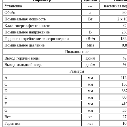
Установка
---
настенная ве
Объём
л
80
Номинальная мощность
Вт
2 х 1
Класс энергоэфективности
---
С
Номинальное напряжение
В
23
Годовое потребление электроэнергии
кВт/ч
132
Номинальное давление
Мпа
0,8
Подключение
Выход горячей воды
дюйм
½
Выход холодной воды
дюйм
½
Размеры
А
мм
112
С
мм
15
D
мм
38
E
мм
80
F
мм
41
G
мм
33
Вес
кг
27
Гарантия
лет
10