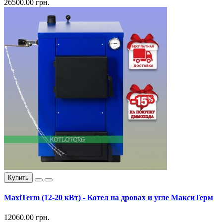
26500.00 грн.
Купить
MaxiTerm (12-20 кВт) - Котел на дровах и угле МаксиТерм
12060.00 грн.