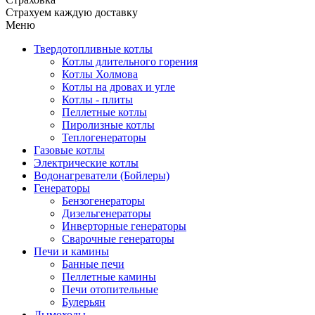
Страхуем каждую доставку
Меню
Твердотопливные котлы
Котлы длительного горения
Котлы Холмова
Котлы на дровах и угле
Котлы - плиты
Пеллетные котлы
Пиролизные котлы
Теплогенераторы
Газовые котлы
Электрические котлы
Водонагреватели (Бойлеры)
Генераторы
Бензогенераторы
Дизельгенераторы
Инверторные генераторы
Сварочные генераторы
Печи и камины
Банные печи
Пеллетные камины
Печи отопительные
Булерьян
Дымоходы