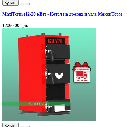
Купить
MaxiTerm (12-20 кВт) - Котел на дровах и угле МаксиТерм
12060.00 грн.
Купить