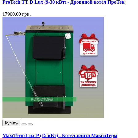
ProTech TT D Lux (9-30 кВт) - Дровяной котёл ПроТек
17900.00 грн.
Купить
MaxiTerm Lux-P (15 кВт) - Котел-плита МаксиТерм