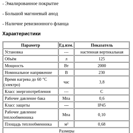
- Эмалированное покрытие
- Большой магниевый анод
- Наличие ревизионного фланца
Характеристики
Параметр
Ед.изм.
Показатель
Установка
---
настенная вертикальная
Объём
л
125
Мощность
Вт
2000
Номинальное напряжение
В
230
Время нагрева до 60 °С
час
3,8
(электро)
Класс энергопотребления
---
С
Рабочее давление бака
Мпа
0,6
---
Класс защиты
IP45
Рабочее давление
Мпа
0,10
теплообменника
Площадь теплообменника
м²
0,68
Размеры