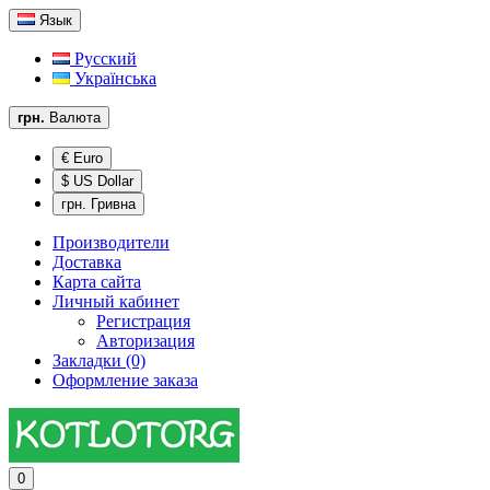
Язык
Русский
Українська
грн.
Валюта
€ Euro
$ US Dollar
грн. Гривна
Производители
Доставка
Карта сайта
Личный кабинет
Регистрация
Авторизация
Закладки (0)
Оформление заказа
0