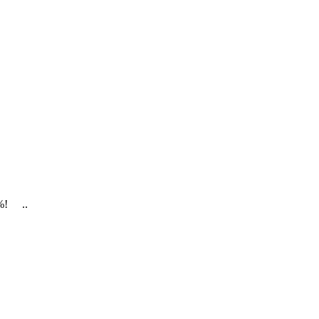
%! ..