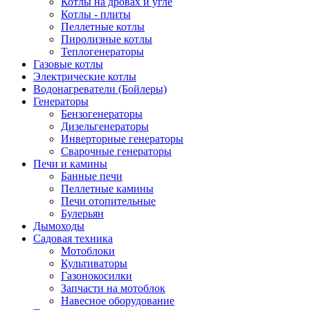
Котлы на дровах и угле
Котлы - плиты
Пеллетные котлы
Пиролизные котлы
Теплогенераторы
Газовые котлы
Электрические котлы
Водонагреватели (Бойлеры)
Генераторы
Бензогенераторы
Дизельгенераторы
Инверторные генераторы
Сварочные генераторы
Печи и камины
Банные печи
Пеллетные камины
Печи отопительные
Булерьян
Дымоходы
Садовая техника
Мотоблоки
Культиваторы
Газонокосилки
Запчасти на мотоблок
Навесное оборудование