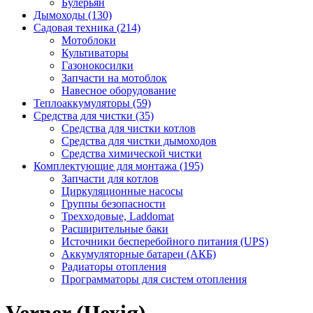
Булерьян
Дымоходы (130)
Садовая техника (214)
Мотоблоки
Культиваторы
Газонокосилки
Запчасти на мотоблок
Навесное оборудование
Теплоаккумуляторы (59)
Средства для чистки (35)
Средства для чистки котлов
Средства для чистки дымоходов
Средства химической чистки
Комплектующие для монтажа (195)
Запчасти для котлов
Циркуляционные насосы
Группы безопасности
Трехходовые, Laddomat
Расширительные баки
Источники бесперебойного питания (UPS)
Аккумуляторные батареи (АКБ)
Радиаторы отопления
Программаторы для систем отопления