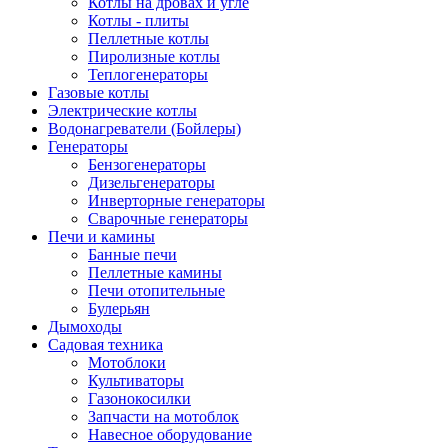
Котлы на дровах и угле
Котлы - плиты
Пеллетные котлы
Пиролизные котлы
Теплогенераторы
Газовые котлы
Электрические котлы
Водонагреватели (Бойлеры)
Генераторы
Бензогенераторы
Дизельгенераторы
Инверторные генераторы
Сварочные генераторы
Печи и камины
Банные печи
Пеллетные камины
Печи отопительные
Булерьян
Дымоходы
Садовая техника
Мотоблоки
Культиваторы
Газонокосилки
Запчасти на мотоблок
Навесное оборудование