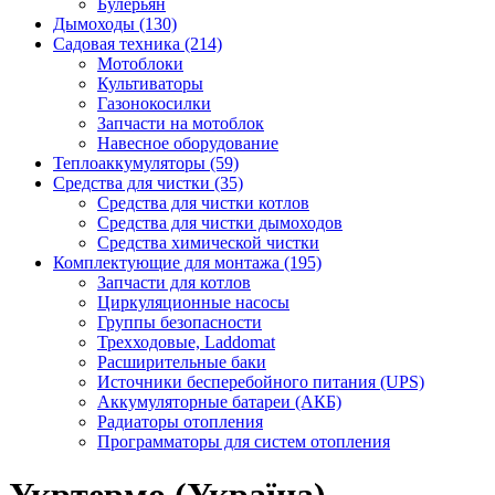
Булерьян
Дымоходы (130)
Садовая техника (214)
Мотоблоки
Культиваторы
Газонокосилки
Запчасти на мотоблок
Навесное оборудование
Теплоаккумуляторы (59)
Средства для чистки (35)
Средства для чистки котлов
Средства для чистки дымоходов
Средства химической чистки
Комплектующие для монтажа (195)
Запчасти для котлов
Циркуляционные насосы
Группы безопасности
Трехходовые, Laddomat
Расширительные баки
Источники бесперебойного питания (UPS)
Аккумуляторные батареи (АКБ)
Радиаторы отопления
Программаторы для систем отопления