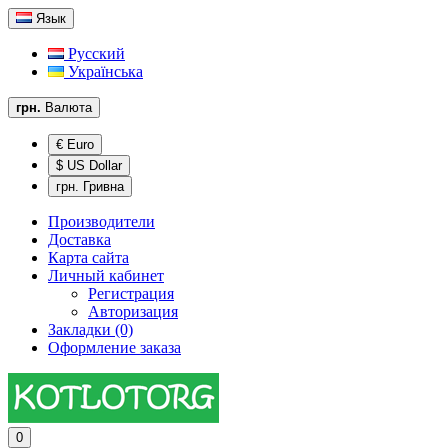
Язык
Русский
Українська
грн.
Валюта
€ Euro
$ US Dollar
грн. Гривна
Производители
Доставка
Карта сайта
Личный кабинет
Регистрация
Авторизация
Закладки (0)
Оформление заказа
0