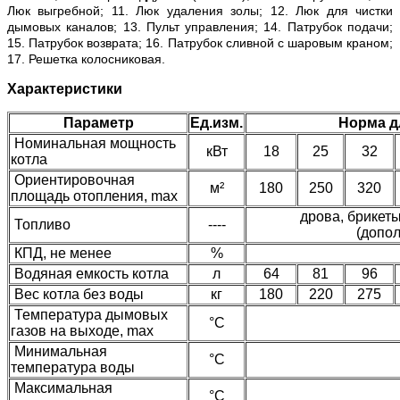
Люк выгребной; 11. Люк удаления золы; 12. Люк для чистки
дымовых каналов; 13. Пульт управления; 14. Патрубок подачи;
15. Патрубок возврата; 16. Патрубок сливной с шаровым краном;
17. Решетка колосниковая.
Характеристики
Параметр
Ед.изм.
Норма д
Номинальная мощность
кВт
18
25
32
котла
Ориентировочная
м²
180
250
320
площадь отопления, max
дрова, брикеты
Топливо
----
(допол
КПД, не менее
%
Водяная емкость котла
л
64
81
96
Вес котла без воды
кг
180
220
275
Температура дымовых
°C
газов на выходе, max
Минимальная
°C
температура воды
Максимальная
°C