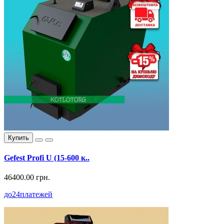
Купить
Gefest Profi U (15-600 к..
46400.00 грн.
до
24
платежей