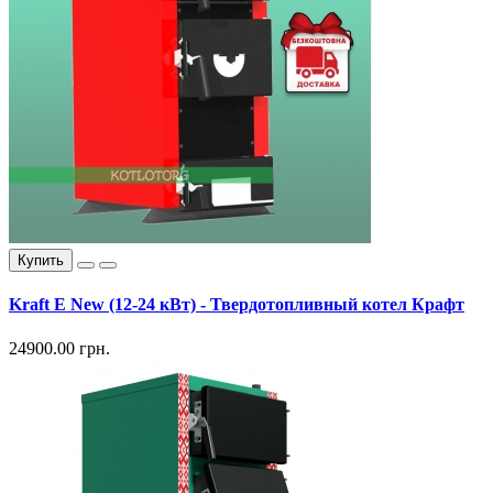
Купить
Kraft E New (12-24 кВт) - Твердотопливный котел Крафт
24900.00 грн.