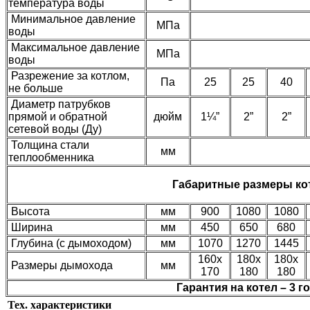
температура воды
Минимальное давление
МПа
воды
Максимальное давление
МПа
воды
Разрежение за котлом,
Па
25
25
40
не больше
Диаметр патрубков
прямой и обратной
дюйм
1¼”
2”
2”
сетевой воды (Ду)
Толщина стали
мм
теплообменника
Габаритные размеры ко
Высота
мм
900
1080
1080
Ширина
мм
450
650
680
Глубина (с дымоходом)
мм
1070
1270
1445
160х
180х
180х
Размеры дымохода
мм
170
180
180
Гарантия на котел – 3 г
Тех. характеристики