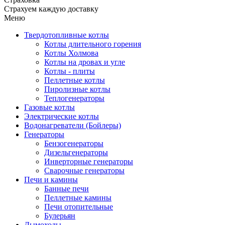
Страхуем каждую доставку
Меню
Твердотопливные котлы
Котлы длительного горения
Котлы Холмова
Котлы на дровах и угле
Котлы - плиты
Пеллетные котлы
Пиролизные котлы
Теплогенераторы
Газовые котлы
Электрические котлы
Водонагреватели (Бойлеры)
Генераторы
Бензогенераторы
Дизельгенераторы
Инверторные генераторы
Сварочные генераторы
Печи и камины
Банные печи
Пеллетные камины
Печи отопительные
Булерьян
Дымоходы