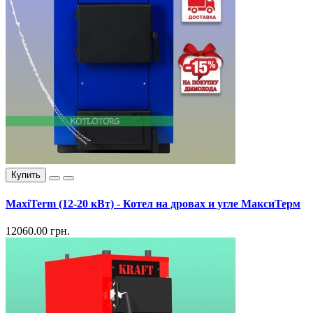
Купить
MaxiTerm (12-20 кВт) - Котел на дровах и угле МаксиТерм
12060.00 грн.