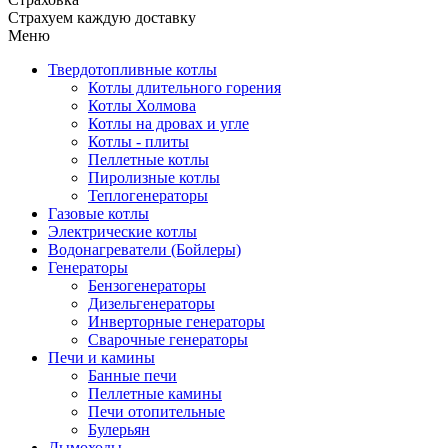
Страхуем каждую доставку
Меню
Твердотопливные котлы
Котлы длительного горения
Котлы Холмова
Котлы на дровах и угле
Котлы - плиты
Пеллетные котлы
Пиролизные котлы
Теплогенераторы
Газовые котлы
Электрические котлы
Водонагреватели (Бойлеры)
Генераторы
Бензогенераторы
Дизельгенераторы
Инверторные генераторы
Сварочные генераторы
Печи и камины
Банные печи
Пеллетные камины
Печи отопительные
Булерьян
Дымоходы