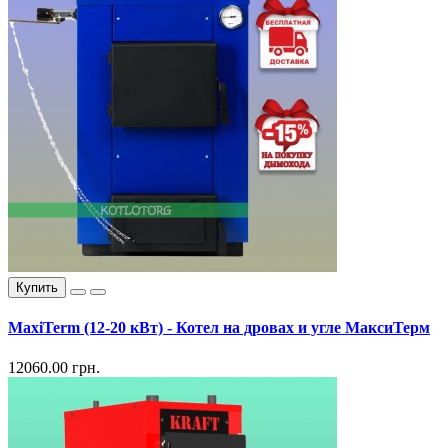
Купить
MaxiTerm (12-20 кВт) - Котел на дровах и угле МаксиТерм
12060.00 грн.