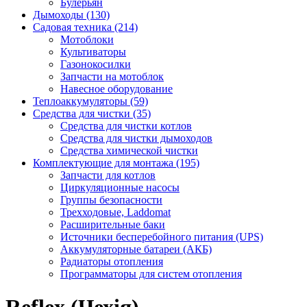
Булерьян
Дымоходы (130)
Садовая техника (214)
Мотоблоки
Культиваторы
Газонокосилки
Запчасти на мотоблок
Навесное оборудование
Теплоаккумуляторы (59)
Средства для чистки (35)
Средства для чистки котлов
Средства для чистки дымоходов
Средства химической чистки
Комплектующие для монтажа (195)
Запчасти для котлов
Циркуляционные насосы
Группы безопасности
Трехходовые, Laddomat
Расширительные баки
Источники бесперебойного питания (UPS)
Аккумуляторные батареи (АКБ)
Радиаторы отопления
Программаторы для систем отопления