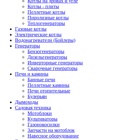
Котлы на дровах и угле
Котлы - плиты
Пеллетные котлы
Пиролизные котлы
Теплогенераторы
Газовые котлы
Электрические котлы
Водонагреватели (Бойлеры)
Генераторы
Бензогенераторы
Дизельгенераторы
Инверторные генераторы
Сварочные генераторы
Печи и камины
Банные печи
Пеллетные камины
Печи отопительные
Булерьян
Дымоходы
Садовая техника
Мотоблоки
Культиваторы
Газонокосилки
Запчасти на мотоблок
Навесное оборудование