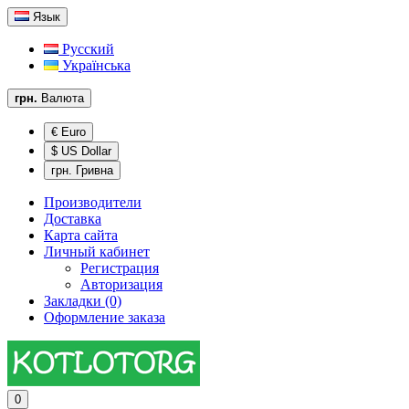
Язык
Русский
Українська
грн.
Валюта
€ Euro
$ US Dollar
грн. Гривна
Производители
Доставка
Карта сайта
Личный кабинет
Регистрация
Авторизация
Закладки (0)
Оформление заказа
0