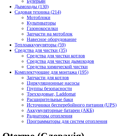
Булерьян
Дымоходы (130)
Садовая техника (214)
Мотоблоки
Культиваторы
Газонокосилки
Запчасти на мотоблок
Навесное оборудование
Теплоаккумуляторы (59)
Средства для чистки (35)
Средства для чистки котлов
Средства для чистки дымоходов
Средства химической чистки
Комплектующие для монтажа (195)
Запчасти для котлов
Циркуляционные насосы
Группы безопасности
Трехходовые, Laddomat
Расширительные баки
Источники бесперебойного питания (UPS)
Аккумуляторные батареи (АКБ)
Радиаторы отопления
Программаторы для систем отопления