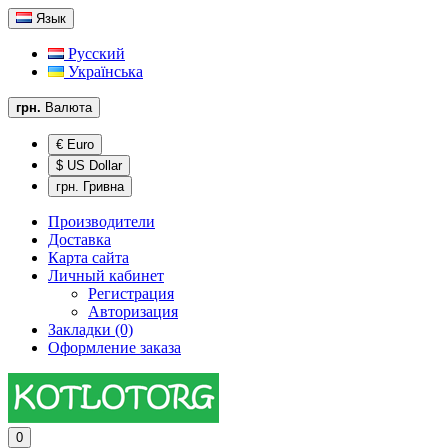
Язык
Русский
Українська
грн.
Валюта
€ Euro
$ US Dollar
грн. Гривна
Производители
Доставка
Карта сайта
Личный кабинет
Регистрация
Авторизация
Закладки (0)
Оформление заказа
0