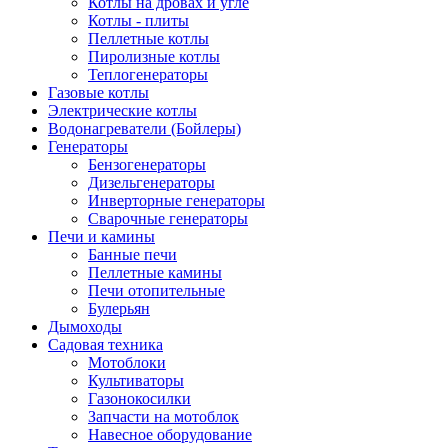
Котлы на дровах и угле
Котлы - плиты
Пеллетные котлы
Пиролизные котлы
Теплогенераторы
Газовые котлы
Электрические котлы
Водонагреватели (Бойлеры)
Генераторы
Бензогенераторы
Дизельгенераторы
Инверторные генераторы
Сварочные генераторы
Печи и камины
Банные печи
Пеллетные камины
Печи отопительные
Булерьян
Дымоходы
Садовая техника
Мотоблоки
Культиваторы
Газонокосилки
Запчасти на мотоблок
Навесное оборудование