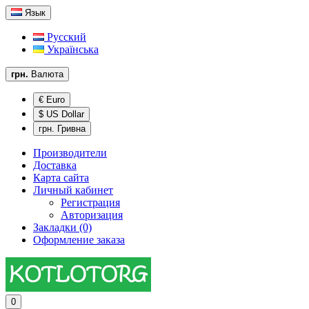
Язык
Русский
Українська
грн.
Валюта
€ Euro
$ US Dollar
грн. Гривна
Производители
Доставка
Карта сайта
Личный кабинет
Регистрация
Авторизация
Закладки (0)
Оформление заказа
0