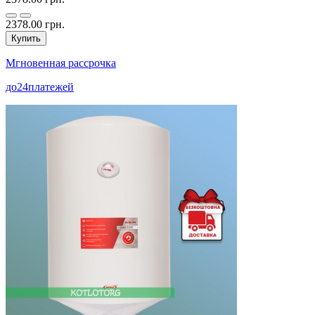
2378.00 грн.
Купить
Мгновенная рассрочка
до
24
платежей