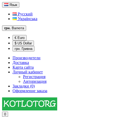
Язык
Русский
Українська
грн.
Валюта
€ Euro
$ US Dollar
грн. Гривна
Производители
Доставка
Карта сайта
Личный кабинет
Регистрация
Авторизация
Закладки (0)
Оформление заказа
0