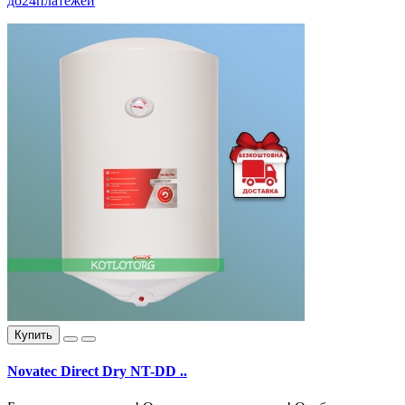
до
24
платежей
Купить
Novatec Direct Dry NT-DD ..