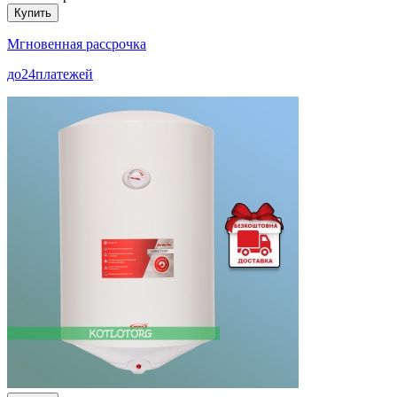
Купить
Мгновенная рассрочка
до
24
платежей