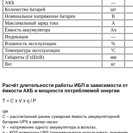
АКБ
---
Количество батарей
шт
Номинальное напряжение батареи
В
Максимальный заряд тока
А
Ёмкость аккумулятора
Ач
Индикация
---
Влажность эксплуатации
%
Температура эксплуатации
°C
Габариты (ГхШхВ)
мм
Вес
кг
Расчёт длительности работы ИБП в зависимости от
ёмкости АКБ и мощности потребляемой энергии
T = C x V x ŋ / P
где
С – рассчитанная ранее сумарная ёмкость аккумуляторной
батареи UPS в ампер-часах;
V – напряжение одного аккумулятора в вольтах;
ŋ – КПД инвертора UPS (рекомендуется использовать значение