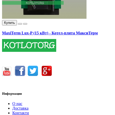
Купить
MaxiTerm Lux-P (15 кВт) - Котел-плита МаксиТерм
17400.00 грн.
Информация
О нас
Доставка
Контакти