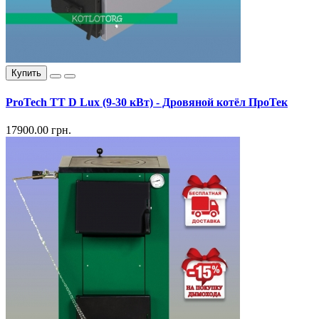
Купить
ProTech TT D Lux (9-30 кВт) - Дровяной котёл ПроТек
17900.00 грн.