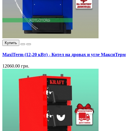
Купить
MaxiTerm (12-20 кВт) - Котел на дровах и угле МаксиТерм
12060.00 грн.