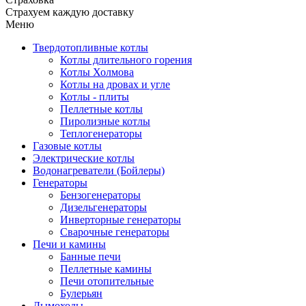
Страхуем каждую доставку
Меню
Твердотопливные котлы
Котлы длительного горения
Котлы Холмова
Котлы на дровах и угле
Котлы - плиты
Пеллетные котлы
Пиролизные котлы
Теплогенераторы
Газовые котлы
Электрические котлы
Водонагреватели (Бойлеры)
Генераторы
Бензогенераторы
Дизельгенераторы
Инверторные генераторы
Сварочные генераторы
Печи и камины
Банные печи
Пеллетные камины
Печи отопительные
Булерьян
Дымоходы