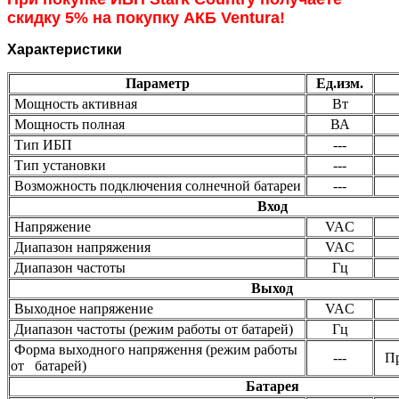
скидку 5% на покупку АКБ Ventura!
Характеристики
Параметр
Ед.изм.
Мощность активная
Вт
Мощность полная
ВА
Тип ИБП
---
Тип установки
---
Возможность подключения солнечной батареи
---
Вход
Напряжение
VAC
Диапазон напряжения
VAC
Диапазон частоты
Гц
Выход
Выходное напряжение
VAC
Диапазон частоты (режим работы от батарей)
Гц
Форма выходного напряження (режим работы
---
Пр
от батарей)
Батарея