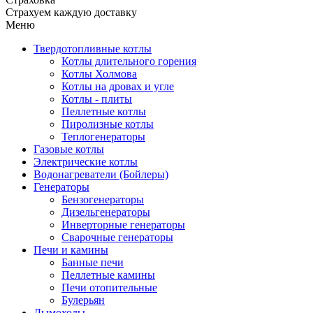
Страхуем каждую доставку
Меню
Твердотопливные котлы
Котлы длительного горения
Котлы Холмова
Котлы на дровах и угле
Котлы - плиты
Пеллетные котлы
Пиролизные котлы
Теплогенераторы
Газовые котлы
Электрические котлы
Водонагреватели (Бойлеры)
Генераторы
Бензогенераторы
Дизельгенераторы
Инверторные генераторы
Сварочные генераторы
Печи и камины
Банные печи
Пеллетные камины
Печи отопительные
Булерьян
Дымоходы