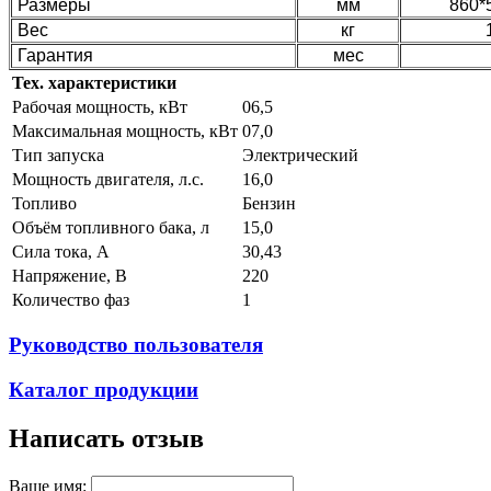
Размеры
мм
860*
Вес
кг
Гарантия
мес
Тех. характеристики
Рабочая мощность, кВт
06,5
Максимальная мощность, кВт
07,0
Тип запуска
Электрический
Мощность двигателя, л.с.
16,0
Топливо
Бензин
Объём топливного бака, л
15,0
Сила тока, А
30,43
Напряжение, В
220
Количество фаз
1
Руководство пользователя
Каталог продукции
Написать отзыв
Ваше имя: