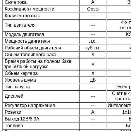
Сила тока
А
3
Коэфициент мощности
Cosφ
Количество фаз
---
4-х 
Тип двигателя
---
бенз
Модель двигателя
---
KS
Мощность двигателя
л.с.
Рабочий объем двигателя
куб.см.
Объем топливного бака
л
Время работы на полном баке
ч
при 50%-ой нагрузке
Объем картера
л
Уровень шума
дБ
Тип запуска
---
Элект
Счётчик
Дисплей
---
частот
Регулятор напряжения
---
Интеллект
Розетки
А
1х1
Выход 12В/8,3А
---
Е
Топливо
---
Бе