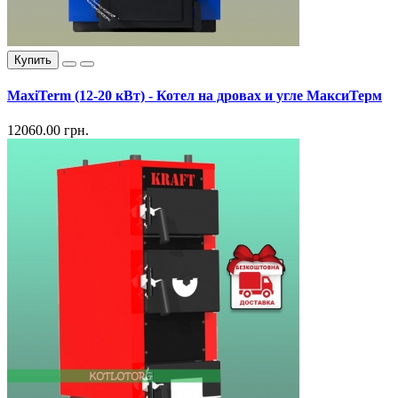
Купить
MaxiTerm (12-20 кВт) - Котел на дровах и угле МаксиТерм
12060.00 грн.