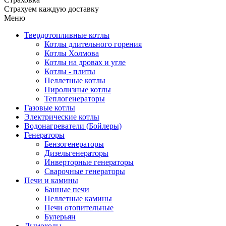
Страхуем каждую доставку
Меню
Твердотопливные котлы
Котлы длительного горения
Котлы Холмова
Котлы на дровах и угле
Котлы - плиты
Пеллетные котлы
Пиролизные котлы
Теплогенераторы
Газовые котлы
Электрические котлы
Водонагреватели (Бойлеры)
Генераторы
Бензогенераторы
Дизельгенераторы
Инверторные генераторы
Сварочные генераторы
Печи и камины
Банные печи
Пеллетные камины
Печи отопительные
Булерьян
Дымоходы