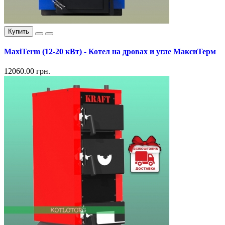
Купить
MaxiTerm (12-20 кВт) - Котел на дровах и угле МаксиТерм
12060.00 грн.