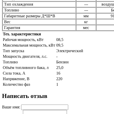
Тип охлаждения
---
воздуш
Топливо
---
Б
Габаритные размеры Д*Ш*В
мм
9
Вес
кг
Гарантия
мес
Тех. характеристики
Рабочая мощность, кВт
08,5
Максимальная мощность, кВт
09,5
Тип запуска
Электрический
Мощность двигателя, л.с.
-
Топливо
Бензин
Объём топливного бака, л
25,0
Сила тока, А
16
Напряжение, В
220
Количество фаз
1
Написать отзыв
Ваше имя: