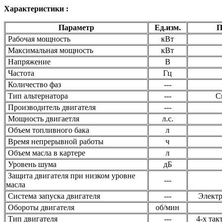
Характеристики :
Параметр
Ед.изм.
П
Рабочая мощность
кВт
Максимальная мощность
кВт
Напряжение
В
Частота
Гц
Количество фаз
---
Тип альтернатора
---
С
Производитель двигателя
---
Мощность двигаетля
л.с.
Объем топливного бака
л
Время непрерывной работы
ч
Объем масла в картере
л
Уровень шума
дБ
Защита двигателя при низком уровне
---
масла
Система запуска двигателя
---
Электр
Обороты двигателя
об/мин
Тип двигателя
---
4-х та