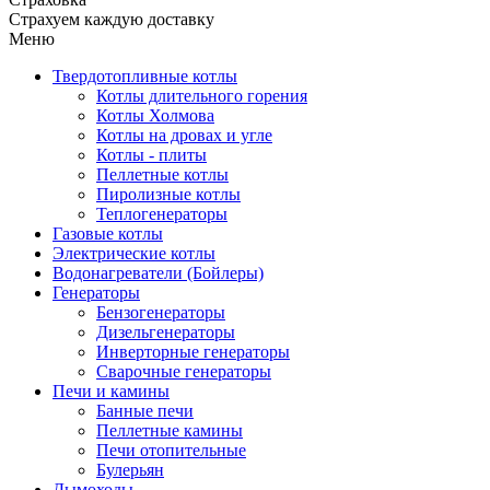
Страхуем каждую доставку
Меню
Твердотопливные котлы
Котлы длительного горения
Котлы Холмова
Котлы на дровах и угле
Котлы - плиты
Пеллетные котлы
Пиролизные котлы
Теплогенераторы
Газовые котлы
Электрические котлы
Водонагреватели (Бойлеры)
Генераторы
Бензогенераторы
Дизельгенераторы
Инверторные генераторы
Сварочные генераторы
Печи и камины
Банные печи
Пеллетные камины
Печи отопительные
Булерьян
Дымоходы