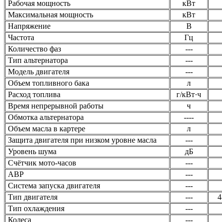
Рабочая мощность
кВт
Максимальная мощность
кВт
Напряжение
В
Частота
Гц
Количество фаз
---
Тип альтернатора
---
Модель двигателя
---
Объем топливного бака
л
Расход топлива
г/кВт·ч
Время непрерывной работы
ч
Обмотка альтернатора
----
Объем масла в картере
л
Защита двигателя при низком уровне масла
---
Уровень шума
дБ
Счётчик мото-часов
---
ABP
---
Система запуска двигателя
---
Тип двигателя
---
4
Тип охлаждения
---
Колеса
---