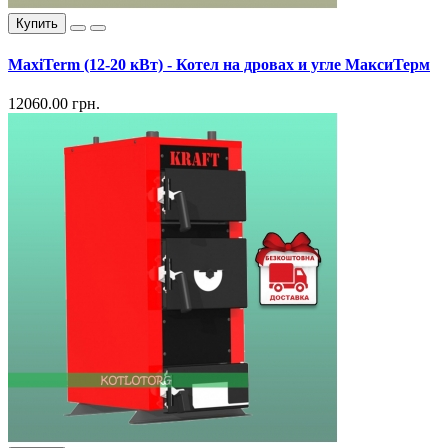
Купить
MaxiTerm (12-20 кВт) - Котел на дровах и угле МаксиТерм
12060.00 грн.