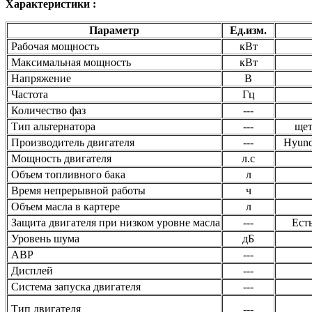
Характеристики :
Параметр
Ед.изм.
Рабочая мощность
кВт
Максимальная мощность
кВт
Напряжение
В
Частота
Гц
Количество фаз
---
Тип альтернатора
---
ще
Производитель двигателя
---
Hyund
Мощность двигателя
л.с
Объем топливного бака
л
Время непрерывной работы
ч
Объем масла в картере
л
Защита двигателя при низком уровне масла
---
Ест
Уровень шума
дБ
ABP
---
Дисплей
---
Система запуска двигателя
---
Тип двигателя
---