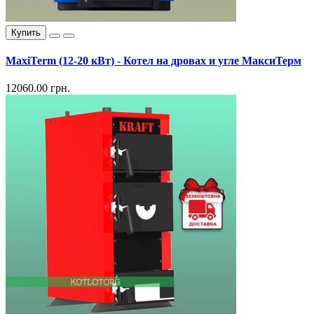
Купить
MaxiTerm (12-20 кВт) - Котел на дровах и угле МаксиТерм
12060.00 грн.