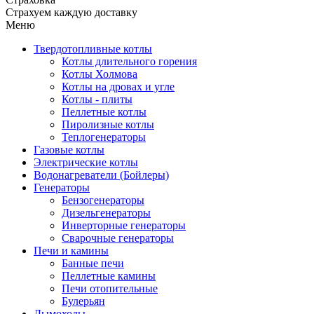
Страхуем каждую доставку
Меню
Твердотопливные котлы
Котлы длительного горения
Котлы Холмова
Котлы на дровах и угле
Котлы - плиты
Пеллетные котлы
Пиролизные котлы
Теплогенераторы
Газовые котлы
Электрические котлы
Водонагреватели (Бойлеры)
Генераторы
Бензогенераторы
Дизельгенераторы
Инверторные генераторы
Сварочные генераторы
Печи и камины
Банные печи
Пеллетные камины
Печи отопительные
Булерьян
Дымоходы