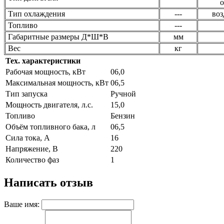
Тип охлаждения
---
воз
Топливо
---
Габаритные размеры Д*Ш*В
мм
Вес
кг
Тех. характеристики
Рабочая мощность, кВт
06,0
Максимальная мощность, кВт
06,5
Тип запуска
Ручной
Мощность двигателя, л.с.
15,0
Топливо
Бензин
Объём топливного бака, л
06,5
Сила тока, А
16
Напряжение, В
220
Количество фаз
1
Написать отзыв
Ваше имя: