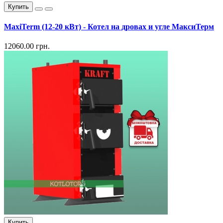
Купить
MaxiTerm (12-20 кВт) - Котел на дровах и угле МаксиТерм
12060.00 грн.
Купить