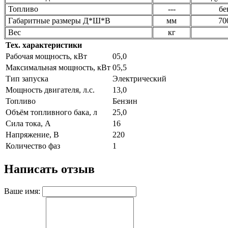
Топливо
---
бе
Габаритные размеры Д*Ш*В
мм
70
Вес
кг
Тех. характеристики
Рабочая мощность, кВт
05,0
Максимальная мощность, кВт
05,5
Тип запуска
Электрический
Мощность двигателя, л.с.
13,0
Топливо
Бензин
Объём топливного бака, л
25,0
Сила тока, А
16
Напряжение, В
220
Количество фаз
1
Написать отзыв
Ваше имя: