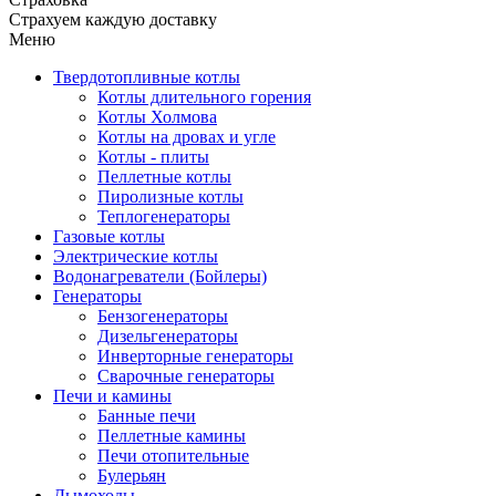
Страхуем каждую доставку
Меню
Твердотопливные котлы
Котлы длительного горения
Котлы Холмова
Котлы на дровах и угле
Котлы - плиты
Пеллетные котлы
Пиролизные котлы
Теплогенераторы
Газовые котлы
Электрические котлы
Водонагреватели (Бойлеры)
Генераторы
Бензогенераторы
Дизельгенераторы
Инверторные генераторы
Сварочные генераторы
Печи и камины
Банные печи
Пеллетные камины
Печи отопительные
Булерьян
Дымоходы