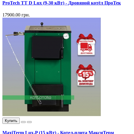
ProTech TT D Lux (9-30 кВт) - Дровяной котёл ПроТек
17900.00 грн.
Купить
MaxiTerm Lux-P (15 кВт) - Котел-плита МаксиТерм