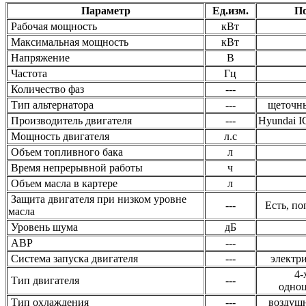
Параметр
Ед.изм.
По
Рабочая мощность
кВт
Максимальная мощность
кВт
Напряжение
В
Частота
Гц
Количество фаз
---
Тип альтернатора
---
щеточн
Производитель двигателя
---
Hyundai IC
Мощность двигателя
л.с
Объем топливного бака
л
Время непрерывной работы
ч
Объем масла в картере
л
Защита двигателя при низком уровне
---
Есть, по
масла
Уровень шума
дБ
ABP
---
Система запуска двигателя
---
электри
4-
Тип двигателя
---
одно
Тип охлаждения
---
воздуш