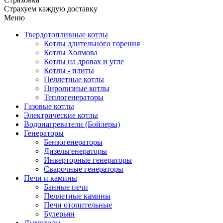
Страхуем каждую доставку
Меню
Твердотопливные котлы
Котлы длительного горения
Котлы Холмова
Котлы на дровах и угле
Котлы - плиты
Пеллетные котлы
Пиролизные котлы
Теплогенераторы
Газовые котлы
Электрические котлы
Водонагреватели (Бойлеры)
Генераторы
Бензогенераторы
Дизельгенераторы
Инверторные генераторы
Сварочные генераторы
Печи и камины
Банные печи
Пеллетные камины
Печи отопительные
Булерьян
Дымоходы