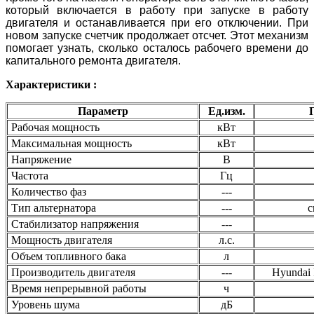
который включается в работу при запуске в работу
двигателя и останавливается при его отключении. При
новом запуске счетчик продолжает отсчет. Этот механизм
помогает узнать, сколько осталось рабочего времени до
капитального ремонта двигателя.
Характеристики :
Параметр
Ед.изм.
Рабочая мощность
кВт
Максимальная мощность
кВт
Напряжение
В
Частота
Гц
Количество фаз
---
Тип альтернатора
---
с
Стабилизатор напряжения
---
Мощность двигателя
л.с.
Объем топливного бака
л
Производитель двигателя
---
Hyundai 
Время непрерывной работы
ч
Уровень шума
дБ