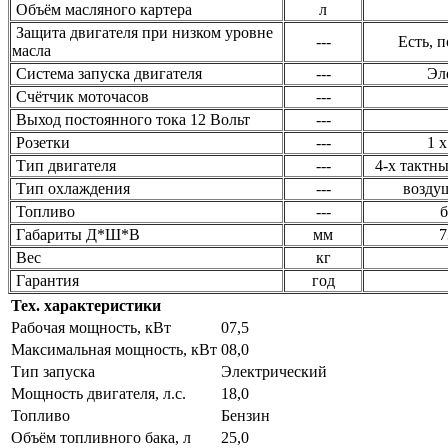
Объём масляного картера
л
Защита двигателя при низком уровне
---
Есть, 
масла
Система запуска двигателя
---
Эл
Счётчик моточасов
---
Выход постоянного тока 12 Вольт
---
Розетки
---
1 х
Тип двигателя
---
4-х тактн
Тип охлаждения
---
возду
Топливо
---
б
Габариты Д*Ш*В
мм
7
Вес
кг
Гарантия
год
Тех. характеристики
Рабочая мощность, кВт
07,5
Максимальная мощность, кВт
08,0
Тип запуска
Электрический
Мощность двигателя, л.с.
18,0
Топливо
Бензин
Объём топливного бака, л
25,0