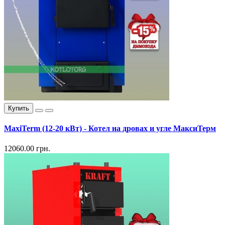
Купить
MaxiTerm (12-20 кВт) - Котел на дровах и угле МаксиТерм
12060.00 грн.