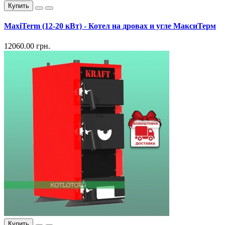
Купить
MaxiTerm (12-20 кВт) - Котел на дровах и угле МаксиТерм
12060.00 грн.
Купить