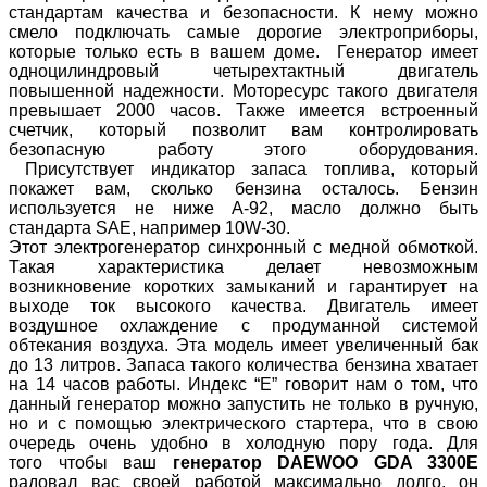
стандартам качества и безопасности. К нему можно
смело подключать самые дорогие электроприборы,
которые только есть в вашем доме. Генератор имеет
одноцилиндровый четырехтактный двигатель
повышенной надежности. Моторесурс такого двигателя
превышает 2000 часов. Также имеется встроенный
счетчик, который позволит вам контролировать
безопасную работу этого оборудования.
Присутствует индикатор запаса топлива, который
покажет вам, сколько бензина осталось. Бензин
используется не ниже А-92, масло должно быть
стандарта SAE, например 10W-30.
Этот электрогенератор синхронный с медной обмоткой.
Такая характеристика делает невозможным
возникновение коротких замыканий и гарантирует на
выходе ток высокого качества. Двигатель имеет
воздушное охлаждение с продуманной системой
обтекания воздуха. Эта модель имеет увеличенный бак
до 13 литров. Запаса такого количества бензина хватает
на 14 часов работы. Индекс “E” говорит нам о том, что
данный генератор можно запустить не только в ручную,
но и с помощью электрического стартера, что в свою
очередь очень удобно в холодную пору года. Для
того чтобы ваш
генератор DAEWOO GDA 3300E
радовал вас своей работой максимально долго, он