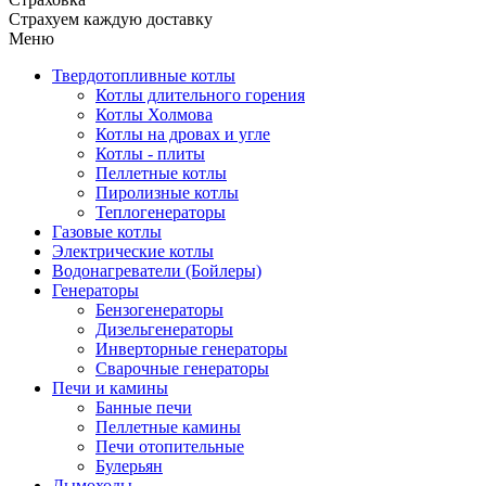
Страхуем каждую доставку
Меню
Твердотопливные котлы
Котлы длительного горения
Котлы Холмова
Котлы на дровах и угле
Котлы - плиты
Пеллетные котлы
Пиролизные котлы
Теплогенераторы
Газовые котлы
Электрические котлы
Водонагреватели (Бойлеры)
Генераторы
Бензогенераторы
Дизельгенераторы
Инверторные генераторы
Сварочные генераторы
Печи и камины
Банные печи
Пеллетные камины
Печи отопительные
Булерьян
Дымоходы