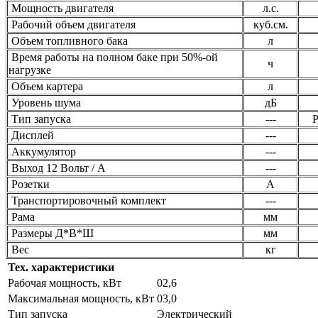
Мощность двигателя
л.с.
Рабочий объем двигателя
куб.см.
Объем топливного бака
л
Время работы на полном баке при 50%-ой
ч
нагрузке
Объем картера
л
Уровень шума
дБ
Тип запуска
---
Р
Дисплей
---
Аккумулятор
---
Выход 12 Вольт / А
---
Розетки
А
Транспортировочный комплект
---
Рама
мм
Размеры Д*В*Ш
мм
Вес
кг
Тех. характеристики
Рабочая мощность, кВт
02,6
Максимальная мощность, кВт
03,0
Тип запуска
Электрический