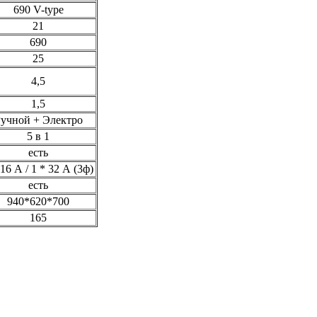
690 V-type
21
690
25
4,5
1,5
учной + Электро
5 в 1
есть
 16 А / 1 * 32 А (3ф)
есть
940*620*700
165