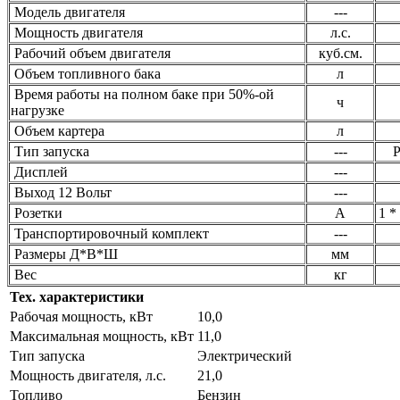
Модель двигателя
---
Мощность двигателя
л.с.
Рабочий объем двигателя
куб.см.
Объем топливного бака
л
Время работы на полном баке при 50%-ой
ч
нагрузке
Объем картера
л
Тип запуска
---
Р
Дисплей
---
Выход 12 Вольт
---
Розетки
А
1 *
Транспортировочный комплект
---
Размеры Д*В*Ш
мм
Вес
кг
Тех. характеристики
Рабочая мощность, кВт
10,0
Максимальная мощность, кВт
11,0
Тип запуска
Электрический
Мощность двигателя, л.с.
21,0
Топливо
Бензин