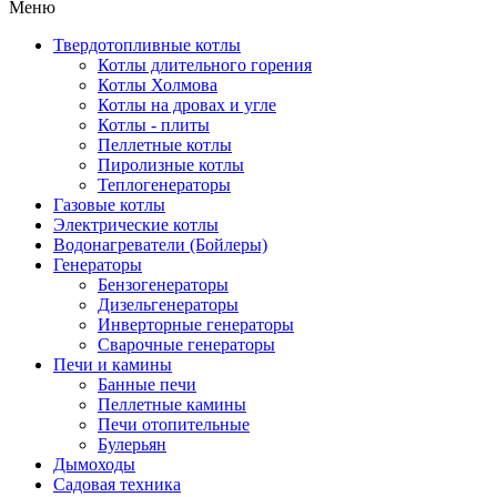
Меню
Твердотопливные котлы
Котлы длительного горения
Котлы Холмова
Котлы на дровах и угле
Котлы - плиты
Пеллетные котлы
Пиролизные котлы
Теплогенераторы
Газовые котлы
Электрические котлы
Водонагреватели (Бойлеры)
Генераторы
Бензогенераторы
Дизельгенераторы
Инверторные генераторы
Сварочные генераторы
Печи и камины
Банные печи
Пеллетные камины
Печи отопительные
Булерьян
Дымоходы
Садовая техника