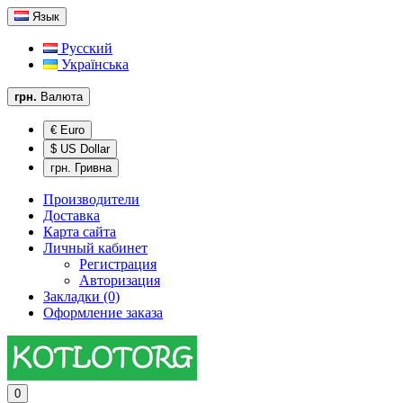
Язык
Русский
Українська
грн.
Валюта
€ Euro
$ US Dollar
грн. Гривна
Производители
Доставка
Карта сайта
Личный кабинет
Регистрация
Авторизация
Закладки (0)
Оформление заказа
0