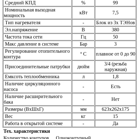
Средний КПД
%
99
Номинальная выходная
кВт
7,5
мощность
Тип нагревателя
-
Блок из 3х ТЭНов
Эл.напряжение
В
380
Частота тока сети
Гц
50
Макс давление в системе
Бар
3
Регулирование отопительного
º С
плавное от 0 до 90
контура
3/4 (резьба
Присоединительные патрубки
дюйм
наружная)
Емксоть теплообменника
л
1,8
Наличие циркуляцонного
-
Есть
насоса
Наличие расширительного
-
Нет
бака
Размеры (ВхШхГ)
мм
623х262х175
Вес
кг
15
Работа в открытой системе
-
Да
Тех. характеристики
Количество контуров
Одноконтурный