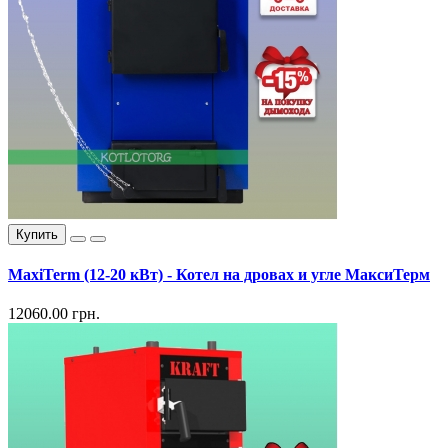
Купить
MaxiTerm (12-20 кВт) - Котел на дровах и угле МаксиТерм
12060.00 грн.