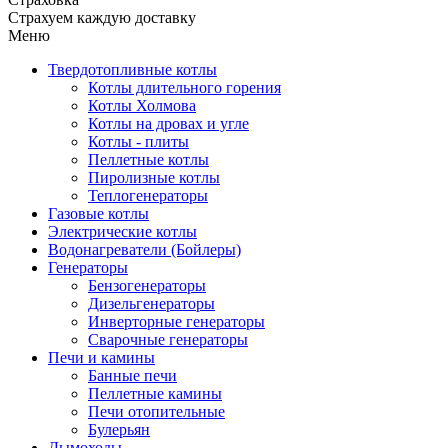
Страхуем каждую доставку
Меню
Твердотопливные котлы
Котлы длительного горения
Котлы Холмова
Котлы на дровах и угле
Котлы - плиты
Пеллетные котлы
Пиролизные котлы
Теплогенераторы
Газовые котлы
Электрические котлы
Водонагреватели (Бойлеры)
Генераторы
Бензогенераторы
Дизельгенераторы
Инверторные генераторы
Сварочные генераторы
Печи и камины
Банные печи
Пеллетные камины
Печи отопительные
Булерьян
Дымоходы