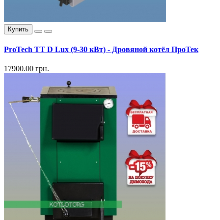
Купить
ProTech TT D Lux (9-30 кВт) - Дровяной котёл ПроТек
17900.00 грн.