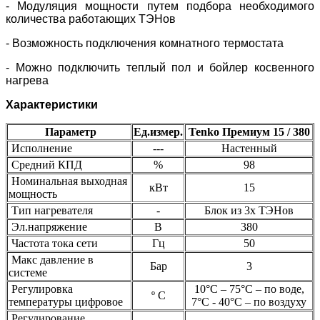
- Модуляция мощности путем подбора необходимого
количества работающих ТЭНов
- Возможность подключения комнатного термостата
- Можно подключить теплый пол и бойлер косвенного
нагрева
Характеристики
Параметр
Ед.измер.
Tenko Премиум 15 / 380
Исполнение
---
Настенный
Средний КПД
%
98
Номинальная выходная
кВт
15
мощность
Тип нагревателя
-
Блок из 3х ТЭНов
Эл.напряжение
В
380
Частота тока сети
Гц
50
Макс давление в
Бар
3
системе
Регулировка
10°C – 75°C – по воде,
º С
температуры цифровое
7°С - 40°С – по воздуху
Регулирование