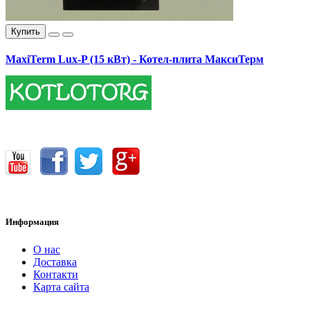
Купить
MaxiTerm Lux-P (15 кВт) - Котел-плита МаксиТерм
17400.00 грн.
Информация
О нас
Доставка
Контакти
Карта сайта