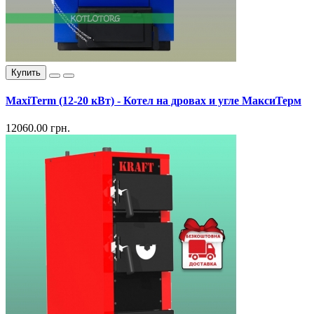
Купить
MaxiTerm (12-20 кВт) - Котел на дровах и угле МаксиТерм
12060.00 грн.