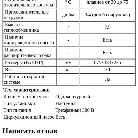
º С
плавное от 30 до 75
отопительного контура
Присоединительные
дюйм
3/4 (резьба наружная)
патрубки
Емксоть
л
7,5
теплообменника
Наличие
-
Есть
циркуляцонного насоса
Наличие
-
Есть
расширительного бака
Размеры (ВхШхГ)
мм
675х383х235
Вес
кг
30
Работа в открытой
-
Да
системе
Тех. характеристики
Количество контуров
Одноконтурный
Тип установки
Настенная
Тип питания
Трехфазный 380 В
Циркуляционный насос
Есть
Написать отзыв