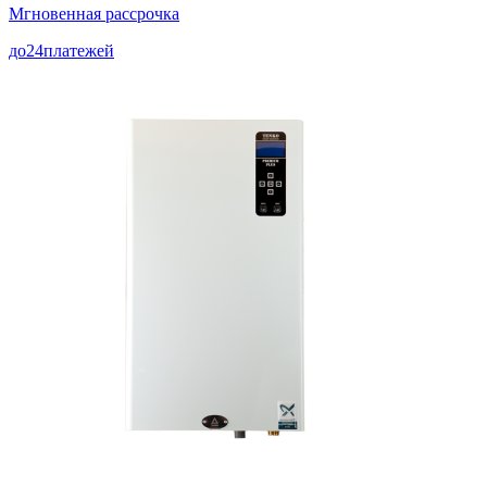
Мгновенная рассрочка
до
24
платежей