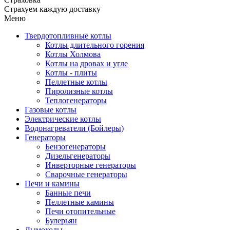
Страхуем каждую доставку
Меню
Твердотопливные котлы
Котлы длительного горения
Котлы Холмова
Котлы на дровах и угле
Котлы - плиты
Пеллетные котлы
Пиролизные котлы
Теплогенераторы
Газовые котлы
Электрические котлы
Водонагреватели (Бойлеры)
Генераторы
Бензогенераторы
Дизельгенераторы
Инверторные генераторы
Сварочные генераторы
Печи и камины
Банные печи
Пеллетные камины
Печи отопительные
Булерьян
Дымоходы