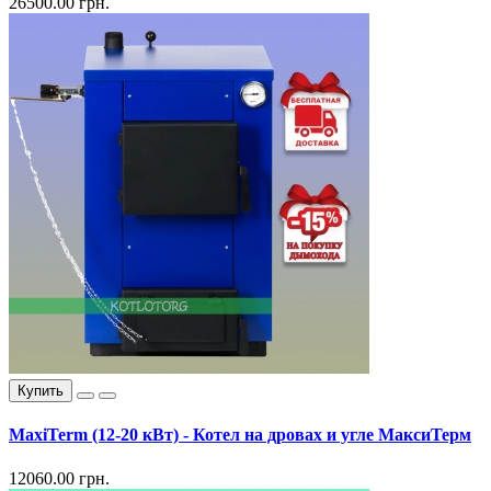
26500.00 грн.
Купить
MaxiTerm (12-20 кВт) - Котел на дровах и угле МаксиТерм
12060.00 грн.