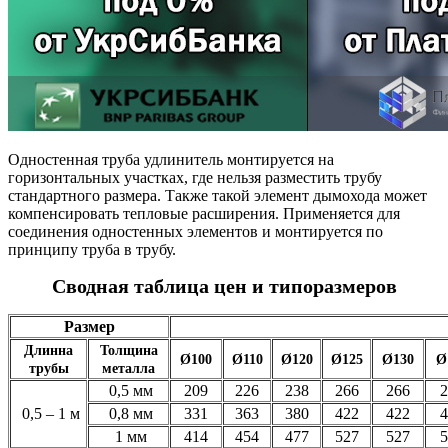
Одностенная труба удлинитель монтируется на
горизонтальных участках, где нельзя разместить трубу
стандартного размера. Также такой элемент дымохода может
компенсировать тепловые расширения. Применяется для
соединения одностенных элементов и монтируется по
принципу труба в трубу.
Сводная таблица цен и типоразмеров
Размер
Длинна
Толщина
Ø100
Ø110
Ø120
Ø125
Ø130
Ø
трубы
металла
0,5 мм
209
226
238
266
266
2
0,5 – 1 м
0,8 мм
331
363
380
422
422
4
1 мм
414
454
477
527
527
5