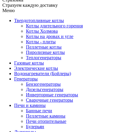
Страхуем каждую доставку
Меню
Твердотопливные котлы
Котлы длительного горения
Котлы Холмова
Котлы на дровах и угле
Котлы - плиты
Пеллетные котлы
Пиролизные котлы
Теплогенераторы
Газовые котлы
Электрические котлы
Водонагреватели (Бойлеры)
Генераторы
Бензогенераторы
Дизельгенераторы
Инверторные генераторы
Сварочные генераторы
Печи и камины
Банные печи
Пеллетные камины
Печи отопительные
Булерьян
Дымоходы