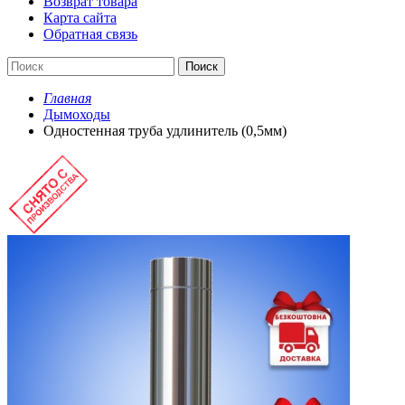
Возврат товара
Карта сайта
Обратная связь
Поиск
Главная
Дымоходы
Одностенная труба удлинитель (0,5мм)