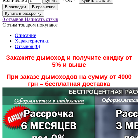
Количество
- OR -
Купить
Купить в 1 клик
В закладки
В сравнение
Купить в рассрочку
0 отзывов
Написать отзыв
С этим товаром покупают
Описание
Характеристики
Отзывов (0)
Закажите дымоход и получите скидку от
5% и выше
При заказе дымоходов на сумму от 4000
грн – бесплатная доставка