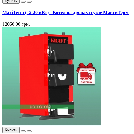
Купить
MaxiTerm (12-20 кВт) - Котел на дровах и угле МаксиТерм
12060.00 грн.
Купить