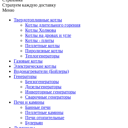
Страхуем каждую доставку
Меню
Твердотопливные котлы
Котлы длительного горения
Котлы Холмова
Котлы на дровах и угле
Котлы - плиты
Пеллетные котлы
Пиролизные котлы
Теплогенераторы
Газовые котлы
Электрические котлы
Водонагреватели (Бойлеры)
Генераторы
Бензогенераторы
Дизельгенераторы
Инверторные генераторы
Сварочные генераторы
Печи и камины
Банные печи
Пеллетные камины
Печи отопительные
Булерьян
Дымоходы