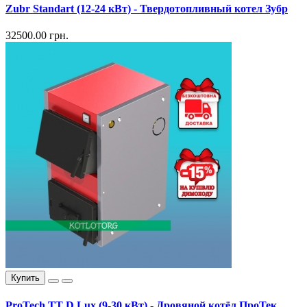
Zubr Standart (12-24 кВт) - Твердотопливный котел Зубр
32500.00 грн.
Купить
ProTech TT D Lux (9-30 кВт) - Дровяной котёл ПроТек