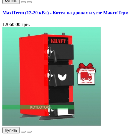
Купить
MaxiTerm (12-20 кВт) - Котел на дровах и угле МаксиТерм
12060.00 грн.
Купить