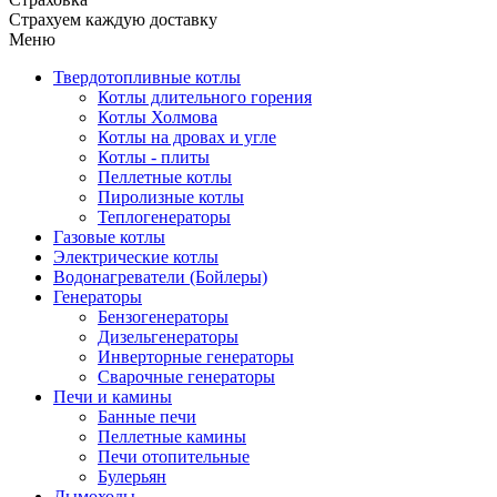
Страхуем каждую доставку
Меню
Твердотопливные котлы
Котлы длительного горения
Котлы Холмова
Котлы на дровах и угле
Котлы - плиты
Пеллетные котлы
Пиролизные котлы
Теплогенераторы
Газовые котлы
Электрические котлы
Водонагреватели (Бойлеры)
Генераторы
Бензогенераторы
Дизельгенераторы
Инверторные генераторы
Сварочные генераторы
Печи и камины
Банные печи
Пеллетные камины
Печи отопительные
Булерьян
Дымоходы