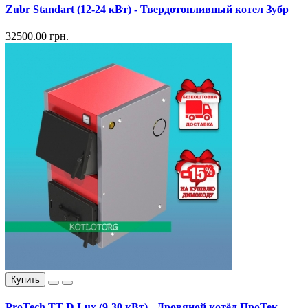
Zubr Standart (12-24 кВт) - Твердотопливный котел Зубр
32500.00 грн.
Купить
ProTech TT D Lux (9-30 кВт) - Дровяной котёл ПроТек