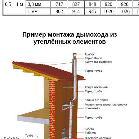
0,5 – 1 м
0,8 мм
717
827
848
920
920
1 мм
802
914
945
1026
1026
1
Пример монтажа дымохода из
утеплённых элементов