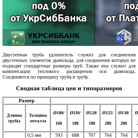
Двустенная труба удлинитель служит для соединения
двустенных элементов дымохода, для соединения которых не
подходят стандартные размеры труб. Также она служит для
компенсации теплового расширения оси дымохода.
Соединяется по принципу труба в трубу.
Сводная таблица цен и типоразмеров
Размер
Ø100/
Ø110/
Ø120/
Ø125/
Ø130/
Ø
Длинна
Толщина
трубы
металла
160
180
180
200
200
0,5 мм
593
688
707
764
764