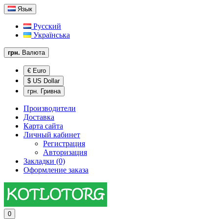
Язык
Русский
Українська
грн.
Валюта
€ Euro
$ US Dollar
грн. Гривна
Производители
Доставка
Карта сайта
Личный кабинет
Регистрация
Авторизация
Закладки (0)
Оформление заказа
0