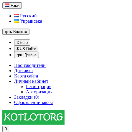
Язык
Русский
Українська
грн.
Валюта
€ Euro
$ US Dollar
грн. Гривна
Производители
Доставка
Карта сайта
Личный кабинет
Регистрация
Авторизация
Закладки (0)
Оформление заказа
0