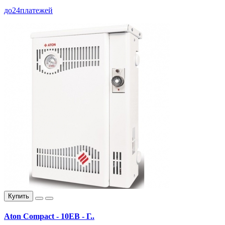
до
24
платежей
Купить
Aton Compact - 10EВ - Г..