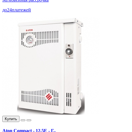
до
24
платежей
Купить
Aton Compact - 12,5E - Г..