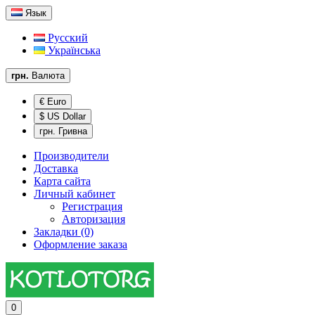
Язык
Русский
Українська
грн.
Валюта
€ Euro
$ US Dollar
грн. Гривна
Производители
Доставка
Карта сайта
Личный кабинет
Регистрация
Авторизация
Закладки (0)
Оформление заказа
0