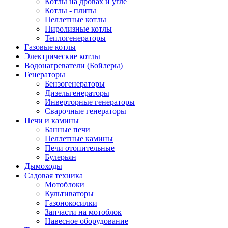
Котлы на дровах и угле
Котлы - плиты
Пеллетные котлы
Пиролизные котлы
Теплогенераторы
Газовые котлы
Электрические котлы
Водонагреватели (Бойлеры)
Генераторы
Бензогенераторы
Дизельгенераторы
Инверторные генераторы
Сварочные генераторы
Печи и камины
Банные печи
Пеллетные камины
Печи отопительные
Булерьян
Дымоходы
Садовая техника
Мотоблоки
Культиваторы
Газонокосилки
Запчасти на мотоблок
Навесное оборудование