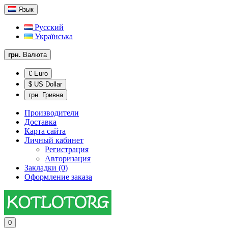
Язык
Русский
Українська
грн.
Валюта
€ Euro
$ US Dollar
грн. Гривна
Производители
Доставка
Карта сайта
Личный кабинет
Регистрация
Авторизация
Закладки (0)
Оформление заказа
0