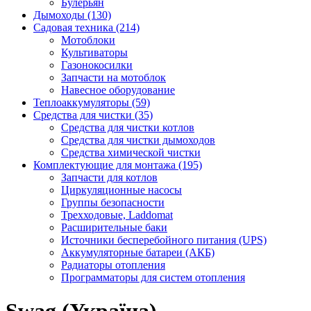
Булерьян
Дымоходы (130)
Садовая техника (214)
Мотоблоки
Культиваторы
Газонокосилки
Запчасти на мотоблок
Навесное оборудование
Теплоаккумуляторы (59)
Средства для чистки (35)
Средства для чистки котлов
Средства для чистки дымоходов
Средства химической чистки
Комплектующие для монтажа (195)
Запчасти для котлов
Циркуляционные насосы
Группы безопасности
Трехходовые, Laddomat
Расширительные баки
Источники бесперебойного питания (UPS)
Аккумуляторные батареи (АКБ)
Радиаторы отопления
Программаторы для систем отопления