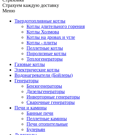
Страхуем каждую доставку
Меню
Твердотопливные котлы
Котлы длительного горения
Котлы Холмова
Котлы на дровах и угле
Котлы - плиты
Пеллетные котлы
Пиролизные котлы
Теплогенераторы
Газовые котлы
Электрические котлы
Водонагреватели (Бойлеры)
Генераторы
Бензогенераторы
Дизельгенераторы
Инверторные генераторы
Сварочные генераторы
Печи и камины
Банные печи
Пеллетные камины
Печи отопительные
Булерьян
Дымоходы