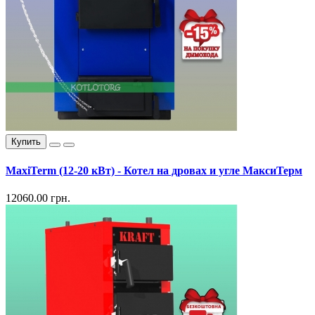
Купить
MaxiTerm (12-20 кВт) - Котел на дровах и угле МаксиТерм
12060.00 грн.