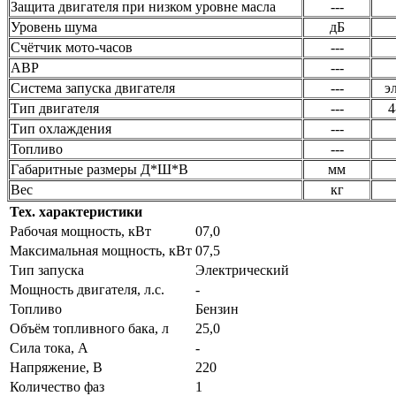
Защита двигателя при низком уровне масла
---
Уровень шума
дБ
Счётчик мото-часов
---
ABP
---
Система запуска двигателя
---
э
Тип двигателя
---
4
Тип охлаждения
---
Топливо
---
Габаритные размеры Д*Ш*В
мм
Вес
кг
Тех. характеристики
Рабочая мощность, кВт
07,0
Максимальная мощность, кВт
07,5
Тип запуска
Электрический
Мощность двигателя, л.с.
-
Топливо
Бензин
Объём топливного бака, л
25,0
Сила тока, А
-
Напряжение, В
220
Количество фаз
1